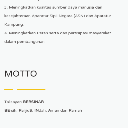
3. Meningkatkan kualitas sumber daya manusia dan
kesejahteraan Aparatur Sipil Negara (ASN) dan Aparatur
Kampung.
4. Meningkatkan Peran serta dan partisipasi masyarakat
dalam pembangunan.
MOTTO
Talisayan
BERSINAR
BE
rsih,
R
elijiu
S
,
IN
dah,
A
man dan
R
amah