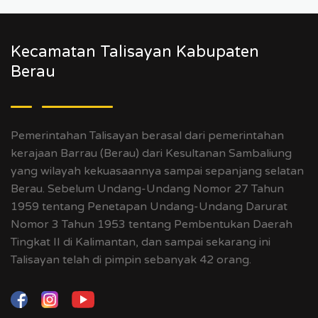
Kecamatan Talisayan Kabupaten
Berau
Pemerintahan Talisayan berasal dari pemerintahan
kerajaan Barrau (Berau) dari Kesultanan Sambaliung
yang wilayah kekuasaannya sampai sepanjang selatan
Berau. Sebelum Undang-Undang Nomor 27 Tahun
1959 tentang Penetapan Undang-Undang Darurat
Nomor 3 Tahun 1953 tentang Pembentukan Daerah
Tingkat II di Kalimantan, dan sampai sekarang ini
Talisayan telah di pimpin sebanyak 42 orang.