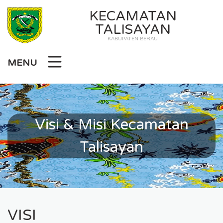
KECAMATAN
TALISAYAN
KABUPATEN BERAU
MENU
Visi & Misi Kecamatan
Talisayan
VISI