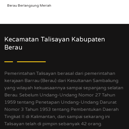
Berau Berlangsung Meriah
Kecamatan Talisayan Kabupaten
Berau
Pemerintahan Talisayan berasal dari pemerintahan
kerajaan Barrau (Berau) dari Kesultanan Sambaliung
yang wilayah kekuasaannya sampai sepanjang selatan
Berau. Sebelum Undang-Undang Nomor 27 Tahun
1959 tentang Penetapan Undang-Undang Darurat
Nomor 3 Tahun 1953 tentang Pembentukan Daerah
Tingkat II di Kalimantan, dan sampai sekarang ini
Talisayan telah di pimpin sebanyak 42 orang.